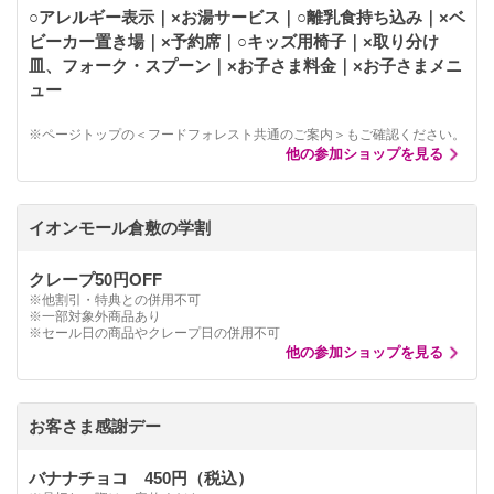
○アレルギー表示｜×お湯サービス｜○離乳食持ち込み｜×ベ
ビーカー置き場｜×予約席｜○キッズ用椅子｜×取り分け
皿、フォーク・スプーン｜×お子さま料金｜×お子さまメニ
ュー
※ページトップの＜フードフォレスト共通のご案内＞もご確認ください。
他の参加ショップを見る
イオンモール倉敷の学割
クレープ50円OFF
※他割引・特典との併用不可
※一部対象外商品あり
※セール日の商品やクレープ日の併用不可
他の参加ショップを見る
お客さま感謝デー
バナナチョコ 450円（税込）