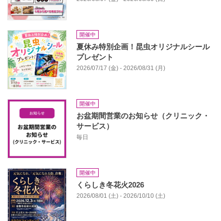
開催中
夏休み特別企画！昆虫オリジナルシール
プレゼント
2026/07/17 (金) - 2026/08/31 (月)
開催中
お盆期間営業のお知らせ（クリニック・
サービス）
毎日
開催中
くらしき冬花火2026
2026/08/01 (土) - 2026/10/10 (土)