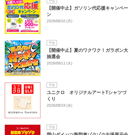
予告
【開催中止】ガソリン代応援キャンペー
ン
2026/08/10 (月)
予告
【開催中止】夏のワクワク！ガラポン大
抽選会
2026/08/11 (火)
予告
ユニクロ オリジナルアートTシャツづ
くり
2026/08/19 (水)
予告
岡山ダイハツ新型車ゾクゾク出張展示会