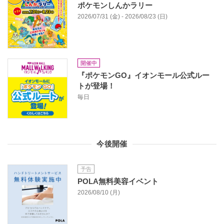
ポケモンしんかラリー
2026/07/31 (金) - 2026/08/23 (日)
開催中
『ポケモンGO』イオンモール公式ルー
トが登場！
毎日
今後開催
予告
POLA無料美容イベント
2026/08/10 (月)