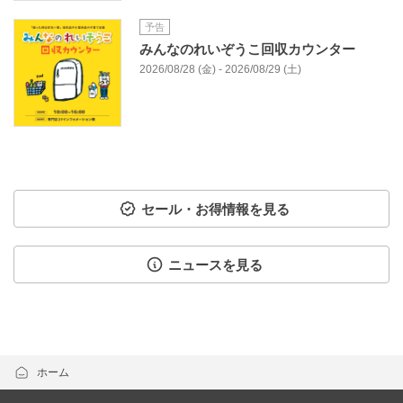
予告
みんなのれいぞうこ回収カウンター
2026/08/28 (金) - 2026/08/29 (土)
セール・お得情報を見る
ニュースを見る
ホーム