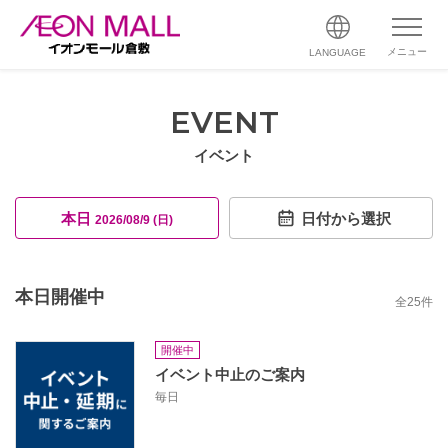
メニュー
LANGUAGE
EVENT
イベント
本日
日付から選択
2026/08/9 (日)
本日開催中
全
25
件
開催中
イベント中止のご案内
毎日