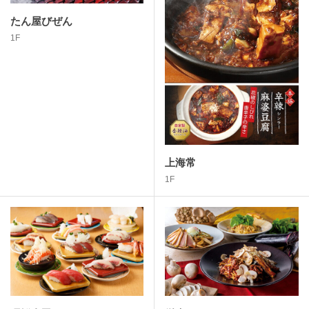
たん屋びぜん
1F
上海常
1F