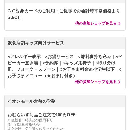
G.G対象カードのご利用・ご提示でお会計時平常価格より
5％OFF
他の参加ショップを見る
飲食店舗キッズ向けサービス
×アレルギー表示｜×お湯サービス｜○離乳食持ち込み｜×ベ
ビーカー置き場｜×予約席｜○キッズ用椅子｜○取り分け
皿、フォーク・スプーン｜○お子さま料金※小学生以下｜○
お子さまメニュー（★おまけ付き）
他の参加ショップを見る
イオンモール倉敷の学割
おむらいす商品ご注文で100円OFF
※他割引・特典との併用不可
※一部対象外商品あり
※会計時、学生証をお見せください。